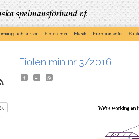
emang och kurser
Fiolen min
Musik
Förbundsinfo
Buti
Fiolen min nr 3/2016