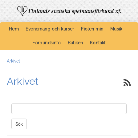
Hem
Evenemang och kurser
Fiolen min
Musik
Förbundsinfo
Butiken
Kontakt
Arkivet
Arkivet
Sök